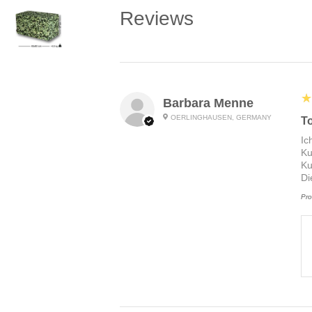
Reviews
5
★
Barbara Menne
OERLINGHAUSEN, GERMANY
To
Ic
Ku
Ku
Di
Pro