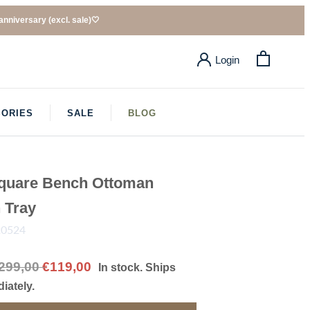
nniversary (excl. sale)🤍​
Login
ORIES
SALE
BLOG
BLOG
quare Bench Ottoman
 Tray
20524
299,00
€119,00
In stock. Ships
iately.