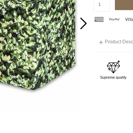
+
Product Desc
Supreme quality