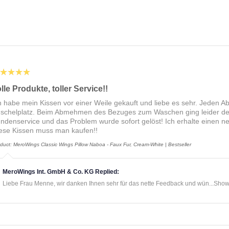
★★★★
lle Produkte, toller Service!!
h habe mein Kissen vor einer Weile gekauft und liebe es sehr. Jeden
schelplatz. Beim Abmehmen des Bezuges zum Waschen ging leider der
ndenservice und das Problem wurde sofort gelöst! Ich erhalte einen n
ese Kissen muss man kaufen!!
duct:
MeroWings Classic Wings Pillow Naboa - Faux Fur, Cream-White | Bestseller
MeroWings Int. GmbH & Co. KG Replied:
Liebe Frau Menne, wir danken Ihnen sehr für das nette Feedback und wün...
Show