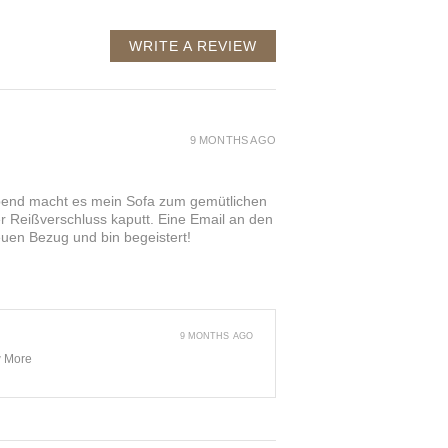
WRITE A REVIEW
9 MONTHS AGO
 Abend macht es mein Sofa zum gemütlichen
 Reißverschluss kaputt. Eine Email an den
euen Bezug und bin begeistert!
9 MONTHS AGO
 More