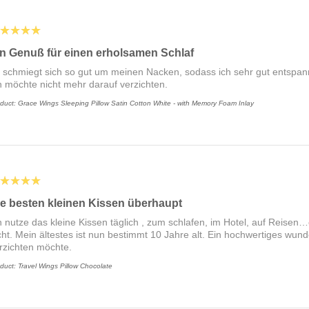
★★★★
in Genuß für einen erholsamen Schlaf
 schmiegt sich so gut um meinen Nacken, sodass ich sehr gut entspanne
h möchte nicht mehr darauf verzichten.
duct:
Grace Wings Sleeping Pillow Satin Cotton White - with Memory Foam Inlay
★★★★
e besten kleinen Kissen überhaupt
h nutze das kleine Kissen täglich , zum schlafen, im Hotel, auf Reisen…
cht. Mein ältestes ist nun bestimmt 10 Jahre alt. Ein hochwertiges wund
rzichten möchte.
duct:
Travel Wings Pillow Chocolate