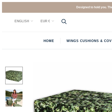
Skip
Designed to hold you. The
to
content
Language
Currency
ENGLISH
EUR €
HOME
WINGS CUSHIONS & CO