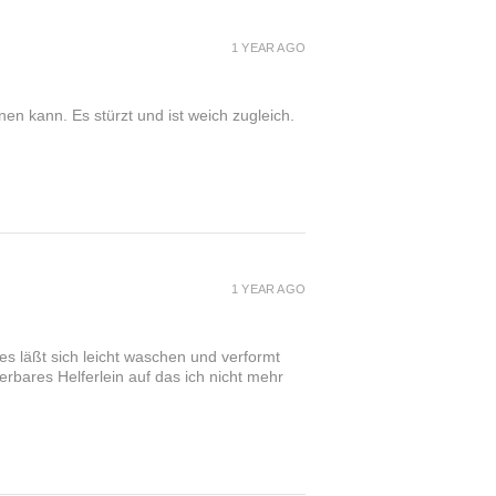
1 YEAR AGO
n kann. Es stürzt und ist weich zugleich.
1 YEAR AGO
es läßt sich leicht waschen und verformt
erbares Helferlein auf das ich nicht mehr