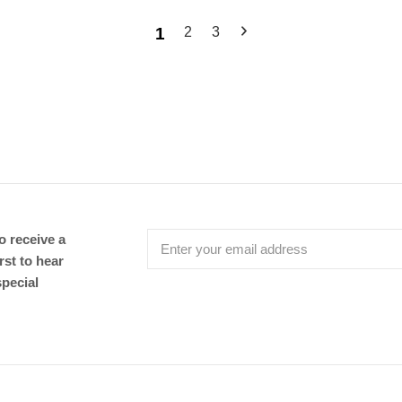
1
2
3
 receive a
rst to hear
special