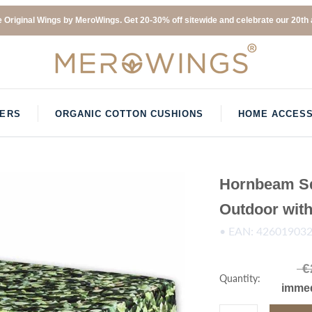
 Original Wings by MeroWings. Get 20-30% off sitewide and celebrate our 20th a
VERS
ORGANIC COTTON CUSHIONS
HOME ACCESS
Hornbeam S
Outdoor with
• EAN: 42601903
€
Quantity:
immed